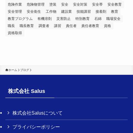
危険作業
危険物管理
塗装
安全
安全対策
安全帯
安全教育
安全管理
安全衛生
工作物
建設業
技能講習
接着剤
教育
教育プログラム
有機溶剤
災害防止
特別教育
石綿
職場安全
職長
職長教育
調査者
講習
責任者
責任者教育
資格
資格取得
ホーム
ブログ
株式会社 Salus
株式会社Salusについて
プライバシーポリシー