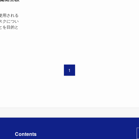
使用される
スクについ
とを目的と
1
Contents