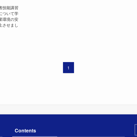
者技能講習
について学
業環境の安
上させまし
1
Contents